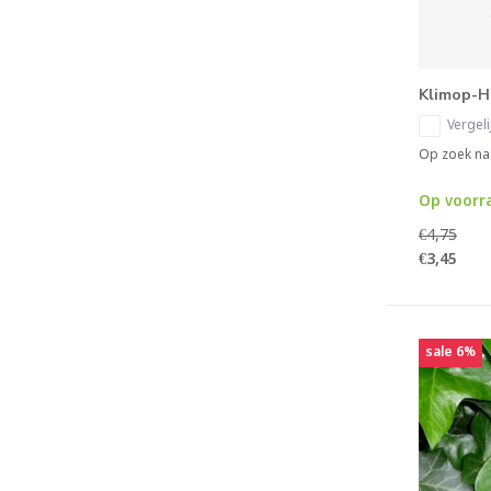
Klimop-H
Vergeli
Op zoek naa
Op voorr
€4,75
€3,45
sale 6%