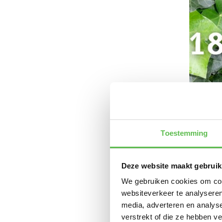
Klimop H
200cm
Vergeli
Toestemming
Meest aange
Niet op 
€8,95
Deze website maakt gebruik
€8,45
We gebruiken cookies om cont
Stukprijs:
€
Stuk
websiteverkeer te analyseren
media, adverteren en analys
verstrekt of die ze hebben v