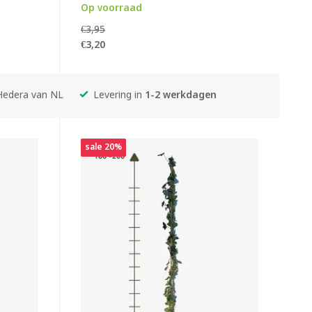
Op voorraad
€3,95
€3,20
Hedera van NL
Levering in
1-2 werkdagen
sale 20%