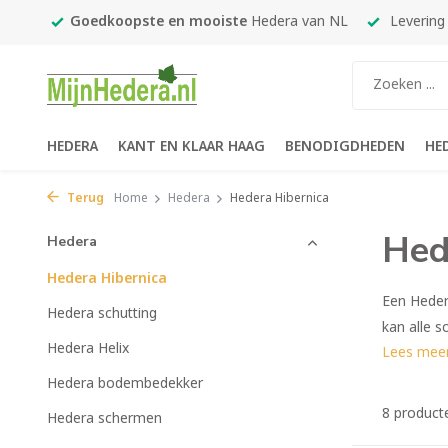
an NL
Levering in
1-2 werkdagen
Gratis verzending
vana
HEDERA
KANT EN KLAAR HAAG
BENODIGDHEDEN
HE
Terug
Home
Hedera
Hedera Hibernica
Hed
Hedera
Hedera Hibernica
Een Heder
Hedera schutting
kan alle s
Hedera Helix
Lees mee
Hedera bodembedekker
8 product
Hedera schermen