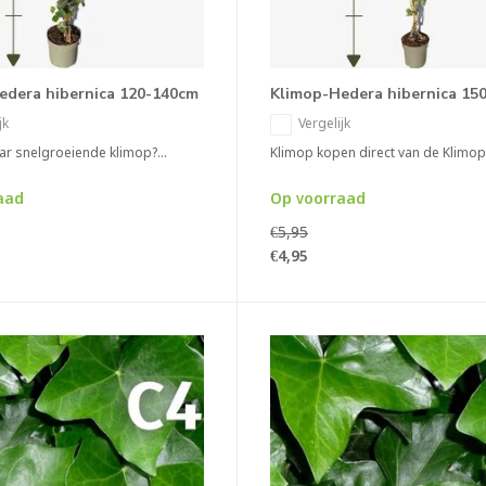
edera hibernica 120-140cm
Klimop-Hedera hibernica 15
jk
Vergelijk
r snelgroeiende klimop?...
Klimop kopen direct van de Klimop 
aad
Op voorraad
€5,95
€4,95