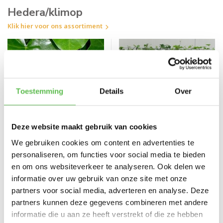
Hedera/klimop
Klik hier voor ons assortiment
Toestemming
Details
Over
Deze website maakt gebruik van cookies
We gebruiken cookies om content en advertenties te
personaliseren, om functies voor social media te bieden
en om ons websiteverkeer te analyseren. Ook delen we
Klimop-Hedera hibernica 240-
Lage Kant en klaar hedera
250cm
haag 120x120cm
informatie over uw gebruik van onze site met onze
partners voor social media, adverteren en analyse. Deze
Vergelijk
Vergelijk
partners kunnen deze gegevens combineren met andere
Zoekt u hoge Klimop pla...
Lage Hedera Kant en kla...
informatie die u aan ze heeft verstrekt of die ze hebben
Op voorraad
Op voorraad