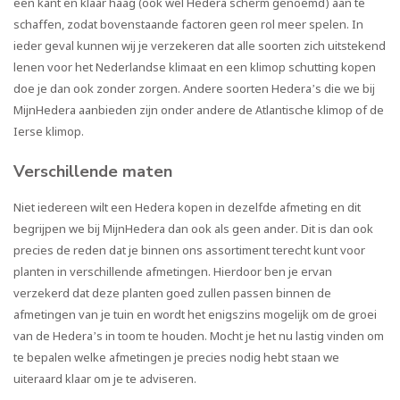
een
kant en klaar haag
(ook wel
Hedera scherm
genoemd) aan te
schaffen, zodat bovenstaande factoren geen rol meer spelen. In
ieder geval kunnen wij je verzekeren dat alle soorten zich uitstekend
lenen voor het Nederlandse klimaat en een
klimop schutting kopen
doe je dan ook zonder zorgen. Andere soorten Hedera’s die we bij
MijnHedera aanbieden zijn onder andere de
Atlantische klimop
of de
Ierse klimop.
Verschillende maten
Niet iedereen wilt een Hedera kopen in dezelfde afmeting en dit
begrijpen we bij MijnHedera dan ook als geen ander. Dit is dan ook
precies de reden dat je binnen ons assortiment terecht kunt voor
planten in verschillende afmetingen. Hierdoor ben je ervan
verzekerd dat deze planten goed zullen passen binnen de
afmetingen van je tuin en wordt het enigszins mogelijk om de groei
van de Hedera’s in toom te houden. Mocht je het nu lastig vinden om
te bepalen welke afmetingen je precies nodig hebt staan we
uiteraard klaar om je te adviseren.