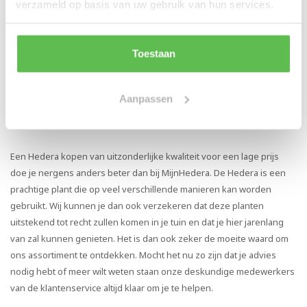
verzameld op basis van uw gebruik van hun services.
€28,95
€125,95
Stukprijs:
€28,95
/
Stuk
Stukprijs:
€125,95
/
Toestaan
Aanpassen
Een Hedera kopen van uitzonderlijke kwaliteit voor een lage prijs
doe je nergens anders beter dan bij MijnHedera. De Hedera is een
prachtige plant die op veel verschillende manieren kan worden
gebruikt. Wij kunnen je dan ook verzekeren dat deze planten
uitstekend tot recht zullen komen in je tuin en dat je hier jarenlang
van zal kunnen genieten. Het is dan ook zeker de moeite waard om
ons assortiment te ontdekken. Mocht het nu zo zijn dat je advies
nodig hebt of meer wilt weten staan onze deskundige medewerkers
van de klantenservice altijd klaar om je te helpen.