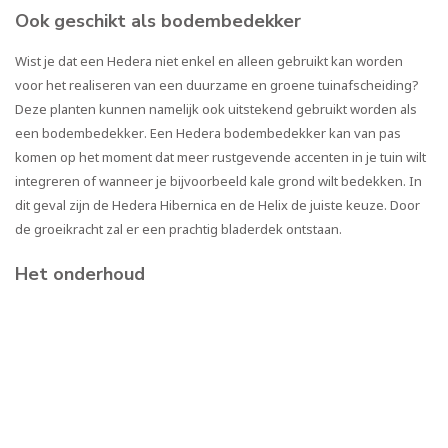
Ook geschikt als bodembedekker
Wist je dat een Hedera niet enkel en alleen gebruikt kan worden
voor het realiseren van een duurzame en groene tuinafscheiding?
Deze planten kunnen namelijk ook uitstekend gebruikt worden als
een bodembedekker. Een
Hedera bodembedekker
kan van pas
komen op het moment dat meer rustgevende accenten in je tuin wilt
integreren of wanneer je bijvoorbeeld kale grond wilt bedekken. In
dit geval zijn de Hedera Hibernica en de Helix de juiste keuze. Door
de groeikracht zal er een prachtig bladerdek ontstaan.
Het onderhoud
Het is belangrijk om te weten wat er nu precies komt kijken bij een
Hedera kopen. Voor de best mogelijke uitstraling is het namelijk
belangrijk om deze planten zo nu en dan te onderhouden. Gelukkig
kunnen we je direct vertellen dat dit niet bijzonder lastig is, maar wel
zijn er een aantal belangrijke factoren waar je rekening mee moet
houden. Het is in ieder geval belangrijk om de planten voldoende