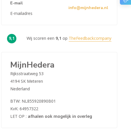
E-mail
info@mijnhedera.nl
E-mailadres
9,1
Wij scoren een
9,1
op
TheFeedbackcompany
MijnHedera
Rijksstraatweg 53
4194 SK Meteren
Nederland
BTW: NL855920890B01
KvK: 64957322
LET OP :
afhalen ook mogelijk in overleg