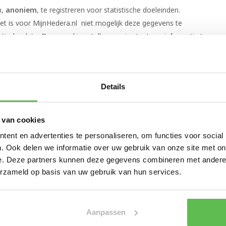
n,
anoniem
, te registreren voor statistische doeleinden.
et is voor MijnHedera.nl niet mogelijk deze gegevens te
ische data. Deze cookies stellen ons in staat om informatie te
nHedera.nl de website kan verbeteren voor u.
ikers door websites uit te schakelen. Echter voor het goed
Details
tiveerd zijn tijdens het bezoek. Ook dit is apart in te stellen bij
.
 van cookies
omen die de bezoeker naar websites leiden van derde partijen.
ent en advertenties te personaliseren, om functies voor social
voor MijnHedera.nl niet zichtbaar en/of bruikbaar. Voor het
. Ook delen we informatie over uw gebruik van onze site met on
treffende site.
e. Deze partners kunnen deze gegevens combineren met andere i
erzameld op basis van uw gebruik van hun services.
 en voor communicatie over opdrachten en bestellingen.
Aanpassen
via mailings op de hoogte gehouden van de ontwikkelingen bij