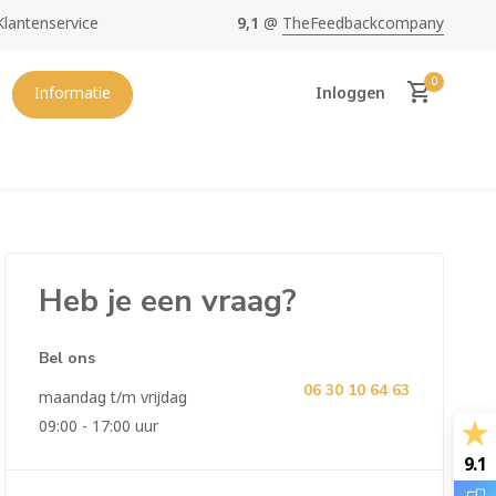
Klantenservice
9,1
@
TheFeedbackcompany
oopste en mooiste
Hedera van NL
0
Informatie
Inloggen
Heb je een vraag?
Account aanmaken
Bel ons
06 30 10 64 63
maandag t/m vrijdag
09:00 - 17:00 uur
9.1