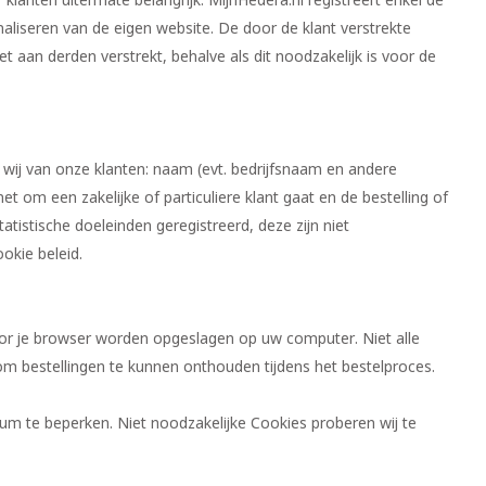
lanten uitermate belangrijk. MijnHedera.nl registreert enkel de
maliseren van de eigen website. De door de klant verstrekte
 aan derden verstrekt, behalve als dit noodzakelijk is voor de
 wij van onze klanten: naam (evt. bedrijfsnaam en andere
t om een zakelijke of particuliere klant gaat en de bestelling of
tistische doeleinden geregistreerd, deze zijn niet
okie beleid.
door je browser worden opgeslagen op uw computer. Niet alle
om bestellingen te kunnen onthouden tijdens het bestelproces.
um te beperken. Niet noodzakelijke Cookies proberen wij te