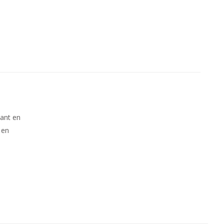
kant en
 en