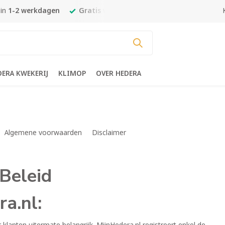
 in
1-2 werkdagen
Gratis verzending
vanaf €450,-
Goedk
DERA KWEKERIJ
KLIMOP
OVER HEDERA
Algemene voorwaarden
Disclaimer
 Beleid
a.nl: