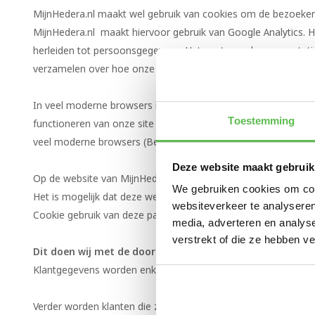
MijnHedera.nl maakt wel gebruik van cookies om de bezoeke
MijnHedera.nl maakt hiervoor gebruik van Google Analytics. H
herleiden tot persoonsgegevens. Het gaat om algemene statist
verzamelen over hoe onze website wordt gebruikt en hoe Mij
In veel moderne browsers is het mogelijk het volgen van gebru
Toestemming
functioneren van onze site is het belangrijk dat Cookies wel geac
veel moderne browsers (Bewaar Cookies alleen tijdens sessie)
Deze website maakt gebruik
Op de website van MijnHedera kunnen ook (video) links voork
We gebruiken cookies om cont
Het is mogelijk dat deze websites Cookies plaatsen. Deze zijn 
websiteverkeer te analyseren
Cookie gebruik van deze partijen verwijzen we u naar de desbe
media, adverteren en analys
verstrekt of die ze hebben v
Dit doen wij met de door ons ontvangen gegevens:
Klantgegevens worden enkel gebruikt voor het uitvoeren van
Verder worden klanten die zich hiervoor hebben ingeschreven 