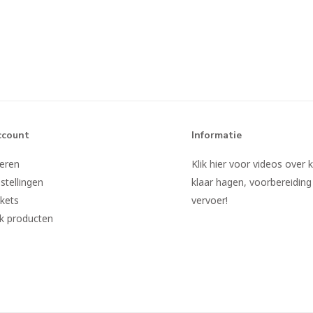
ccount
Informatie
reren
Klik hier voor videos over 
stellingen
klaar hagen, voorbereiding
ckets
vervoer!
jk producten