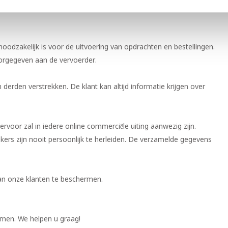
 contact met de klant opneemt indien dit bericht gerelateerd is
noodzakelijk is voor de uitvoering van opdrachten en bestellingen.
orgegeven aan de vervoerder.
erden verstrekken. De klant kan altijd informatie krijgen over
hiervoor zal in iedere online commerciële uiting aanwezig zijn.
ers zijn nooit persoonlijk te herleiden. De verzamelde gegevens
an onze klanten te beschermen.
emen. We helpen u graag!