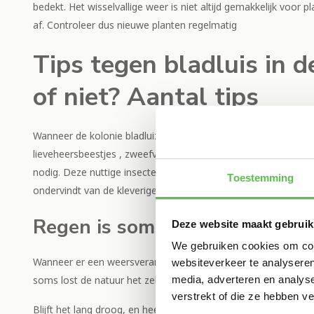
bedekt. Het wisselvallige weer is niet altijd gemakkelijk voor 
af. Controleer dus nieuwe planten regelmatig
Tips tegen bladluis in d
of niet? Aantal tips
Wanneer de kolonie bladluizen niet direct schade veroorzaken
lieveheersbeestjes , zweefvliegen, witte vlieg en gaasvliegen 
nodig. Deze nuttige insecten kunnen het probleem op een nat
Toestemming
ondervindt van de kleverige uitscheiding van de luizen, de zo
Regen is soms een zegen
Deze website maakt gebruik
We gebruiken cookies om cont
Wanneer er een weersverandering op komst is, en het stevig 
websiteverkeer te analyseren
media, adverteren en analys
soms lost de natuur het zelf op en hoeft u niet in te grijpen. 
verstrekt of die ze hebben v
Blijft het lang droog, en heeft de hedera haag hier echt last 