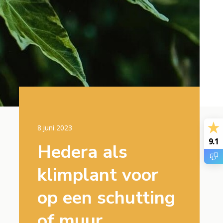
022
8 juni 2023
Door Ria Le
9.1
de
Hedera als
Rode
imop?
klimplant voor
doet
u het
op een schutting
Lees meer
of muur