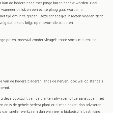
mer kan de hedera haag met jonge luizen bedekt worden. Heel
as wanneer de luizen een echte plaag gaat worden en
het tijd om in te grijpen. Deze schadelijke insecten voeden zicht
volg dat u kans krijgt op misvormde bladeren.
lange poten, meestal zonder vleugels maar soms met enkele
.
jde van de hedera bladeren langs de nerven, ook wel op stengels
noemd.
n u deze voorzicht van de planten afwrijven of ze aanstippen met
en en is de gehele hedera plant er al mee bezet, dan adviseren
 is dan sneller werkzaam dan wanneer u biologische bestrijding