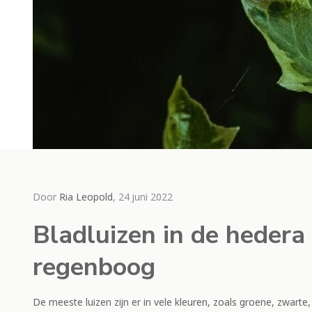
Door Ri
Door
Ria Leopold
, 24 juni 2022
Hed
Bladluizen in de hedera 
nie
regenboog
do
De meeste luizen zijn er in vele kleuren, zoals groene, zwarte
Lees m