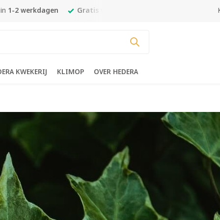
f €450,-
Goedkoopste en mooiste
Hedera van NL
DERA KWEKERIJ
KLIMOP
OVER HEDERA