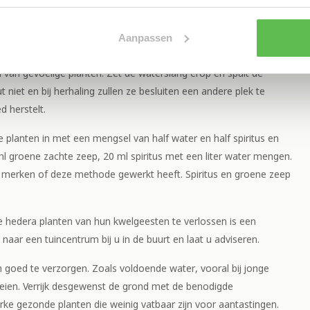
koud water
Aanpassen
van gevoelige planten. Zet de waterslang erop en spuit de
niet en bij herhaling zullen ze besluiten een andere plek te
d herstelt.
 planten in met een mengsel van half water en half spiritus en
 ml groene zachte zeep, 20 ml spiritus met een liter water mengen.
s merken of deze methode gewerkt heeft. Spiritus en groene zeep
e hedera planten van hun kwelgeesten te verlossen is een
aar een tuincentrum bij u in de buurt en laat u adviseren.
goed te verzorgen. Zoals voldoende water, vooral bij jonge
oeien. Verrijk desgewenst de grond met de benodigde
rke gezonde planten die weinig vatbaar zijn voor aantastingen.