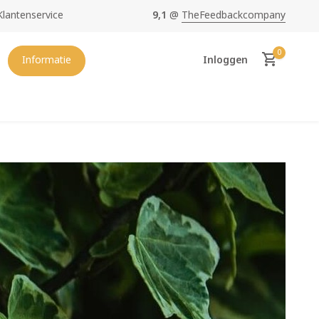
Klantenservice
9,1
@
TheFeedbackcompany
0
Informatie
Inloggen
Account aanmaken