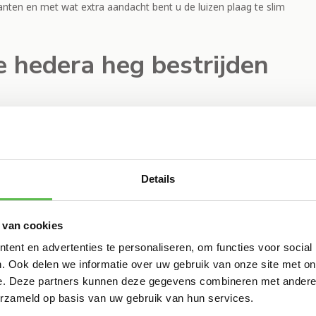
planten en met wat extra aandacht bent u de luizen plaag te slim
e hedera heg bestrijden
 aan de hedera, of wanneer u vijanden van bladluizen, zoals de
tussen de luizenkolonies worden aangetroffen is bestrijding niet
uurlijke manier oplossen. Wanneer de hedera wel hinder
Details
genaamde honingdauw, zal ingrijpen soms nodig zijn.
 van cookies
ent en advertenties te personaliseren, om functies voor social
gaat regenen, is het verstandig om even af te wachten. Want
. Ook delen we informatie over uw gebruik van onze site met on
e. Deze partners kunnen deze gegevens combineren met andere i
De regen spoelt de luizen van de bladeren.
erzameld op basis van uw gebruik van hun services.
van, onderneem dan actie.