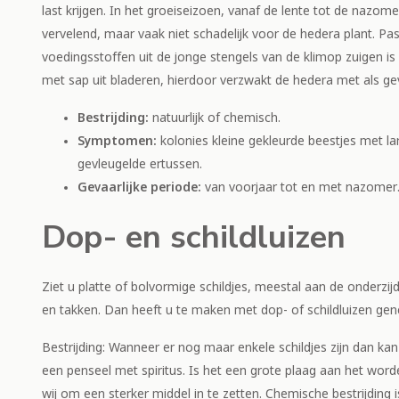
last krijgen. In het groeiseizoen, vanaf de lente tot de nazo
vervelend, maar vaak niet schadelijk voor de hedera plant. P
voedingsstoffen uit de jonge stengels van de klimop zuigen is 
met sap uit bladeren, hierdoor verzwakt de hedera met als ge
Bestrijding:
natuurlijk of chemisch.
Symptomen:
kolonies kleine gekleurde beestjes met 
gevleugelde ertussen.
Gevaarlijke periode:
van voorjaar tot en met nazomer
Dop- en schildluizen
Ziet u platte of bolvormige schildjes, meestal aan de onderzi
en takken. Dan heeft u te maken met dop- of schildluizen ge
Bestrijding: Wanneer er nog maar enkele schildjes zijn dan ka
een penseel met spiritus. Is het een grote plaag aan het word
wij om een sterker middel in te zetten. Chemische bestrijding