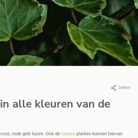
a Leopold, 1 november 2022
Door Ria Leopold, 18 oktober 2
Delen
era groeit
Verwoesten
in alle kleuren van de
t: wat moet ik
spintmijt kl
en?
Zo bestrijdt 
, roze, rode gele luizen. Ook de
hedera
planten kunnen hiervan
eer
Lees meer