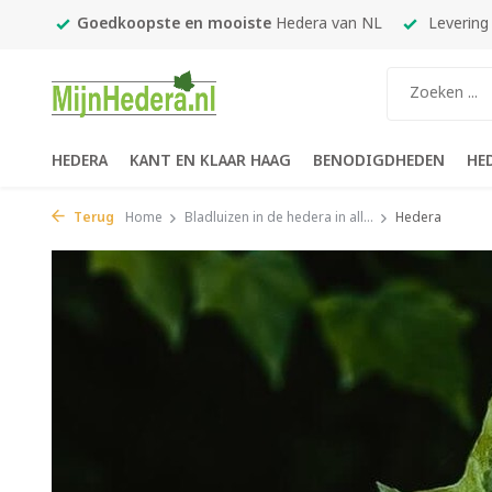
an NL
Levering in
1-2 werkdagen
Gratis verzending
vana
HEDERA
KANT EN KLAAR HAAG
BENODIGDHEDEN
HE
Terug
Home
Bladluizen in de hedera in all...
Hedera