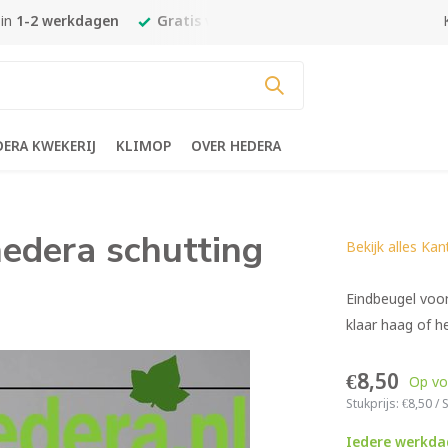
 in
1-2 werkdagen
Gratis verzending
vanaf €450,-
Goedk
DERA KWEKERIJ
KLIMOP
OVER HEDERA
hedera schutting
Bekijk alles Kan
Eindbeugel voor
klaar haag of h
€8,50
Op vo
Stukprijs:
€8,50
/
S
Iedere werkdag 