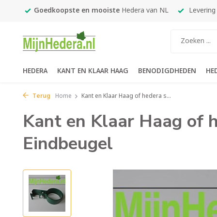
450,-
Goedkoopste en mooiste
Hedera van NL
Levering
HEDERA
KANT EN KLAAR HAAG
BENODIGDHEDEN
HE
Terug
Home
Kant en Klaar Haag of hedera s...
Kant en Klaar Haag of 
Eindbeugel