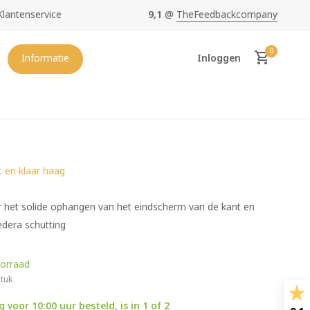
Klantenservice
9,1
@
TheFeedbackcompany
oopste en mooiste
Hedera van NL
0
Informatie
Inloggen
t en klaar haag
Account aanmaken
 het solide ophangen van het eindscherm van de kant en
edera schutting
orraad
tuk
voor 10:00 uur besteld, is in 1 of 2