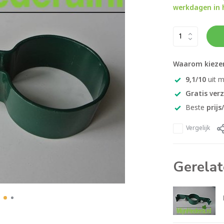
werkdagen in h
Waarom kiezen
9,1/10
uit 
Gratis ver
Beste
prijs
Vergelijk
Gerelat