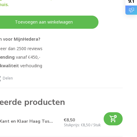
9.1
uis.
Toevoegen aan winkelwagen
 voor MijnHedera?
meer dan 2500 reviews
zending
vanaf €450,-
/kwaliteit
verhouding
Delen
eerde producten
€8,50
Kant en Klaar Haag Tus...
Stukprijs:
€8,50
/
Stuk