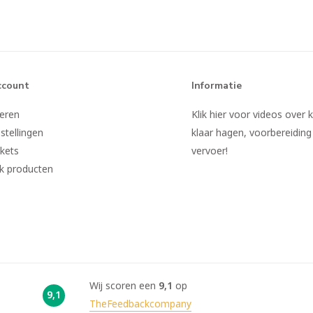
ccount
Informatie
reren
Klik hier voor videos over 
stellingen
klaar hagen, voorbereiding
ckets
vervoer!
jk producten
Wij scoren een
9,1
op
9,1
TheFeedbackcompany