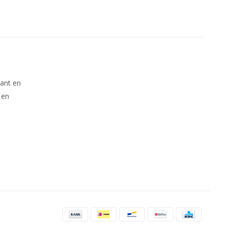
kant en
 en