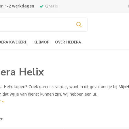
 in
1-2 werkdagen
Gratis verzending
vanaf €450,-
Goedk
DERA KWEKERIJ
KLIMOP
OVER HEDERA
era Helix
 Helix kopen? Zoek dan niet verder, want in dit geval ben je bij Mijn
 dat wij je van dienst kunnen zijn. Wij hebben een ui...
r
en