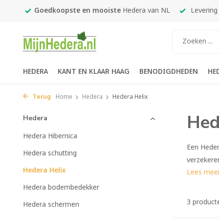
450,-
Goedkoopste en mooiste
Hedera van NL
Levering
HEDERA
KANT EN KLAAR HAAG
BENODIGDHEDEN
HE
Terug
Home
Hedera
Hedera Helix
Hed
Hedera
Hedera Hibernica
Een Hedera
Hedera schutting
verzekeren
Hedera Helix
Lees mee
Hedera bodembedekker
3 product
Hedera schermen