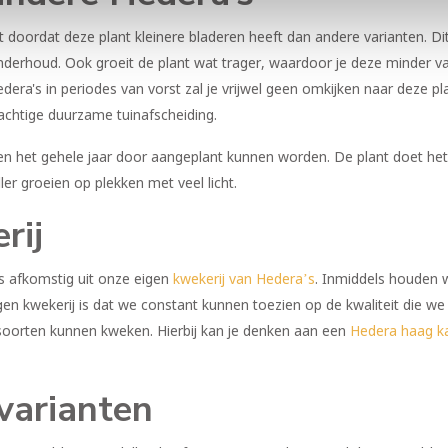
dt doordat deze plant kleinere bladeren heeft dan andere varianten. Di
n onderhoud. Ook groeit de plant wat trager, waardoor je deze minder 
era's in periodes van vorst zal je vrijwel geen omkijken naar deze p
rachtige duurzame tuinafscheiding.
n het gehele jaar door aangeplant kunnen worden. De plant doet het 
er groeien op plekken met veel licht.
rij
is afkomstig uit onze eigen
kwekerij van Hedera’s
. Inmiddels houden w
igen kwekerij is dat we constant kunnen toezien op de kwaliteit die 
 soorten kunnen kweken. Hierbij kan je denken aan een
Hedera haag ka
 varianten