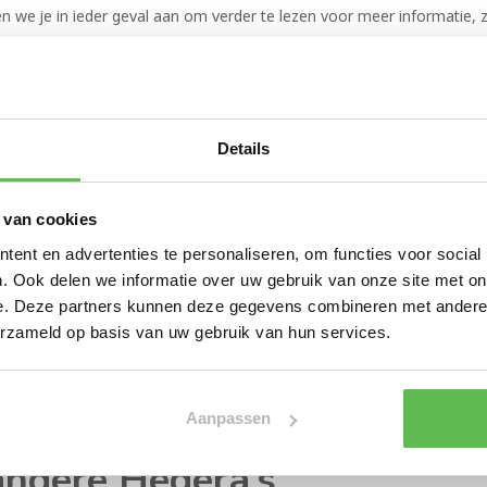
n we je in ieder geval aan om verder te lezen voor meer informatie, 
Details
ere soorten en wat zijn nu precies belangrijke aandachtspunten waar 
angrijke factor waar je dan ook rekening mee zal willen houden is dat
 Hedera Helix kopen ervoor zorgen dat je een prachtige uitstraling in j
 van cookies
ent en advertenties te personaliseren, om functies voor social
 kleinbladerige Hedera Hel
. Ook delen we informatie over uw gebruik van onze site met on
e. Deze partners kunnen deze gegevens combineren met andere i
erzameld op basis van uw gebruik van hun services.
ter. In de praktijk vertaalt dit zich dan ook naar het feit dat er vee
 dit een ontwikkelingen die al enkele jaren gaande is. Toch bestaat e
a Helix dan ook zeker uitkomst. In tegenstelling tot een andere
Hedera'
Aanpassen
inen die ook
Hedera schuttingen
willen realiseren.
ndere Hedera’s