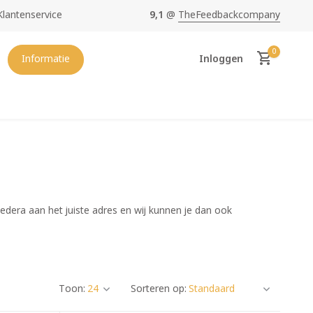
Klantenservice
9,1
@
TheFeedbackcompany
oopste en mooiste
Hedera van NL
0
Informatie
Inloggen
Account aanmaken
Hedera aan het juiste adres en wij kunnen je dan ook
Toon:
Sorteren op: