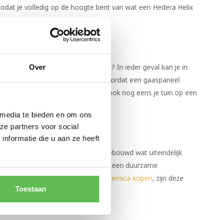
zodat je volledig op de hoogte bent van wat een Hedera Helix
Over
je rekening mee zal willen houden? In ieder geval kan je in
 het bijvoorbeeld langer zal duren voordat een gaaspaneel
e tuin kunt realiseren en hiernaast ook nog eens je tuin op een
 media te bieden en om ons
ix?
ze partners voor social
nformatie die u aan ze heeft
l woningen dichtbij elkaar worden gebouwd wat uiteindelijk
r ook in kleinere tuinen behoefte aan een duurzame
s
, zoals bijvoorbeeld de
Hedera Hibernica kopen
, zijn deze
Toestaan