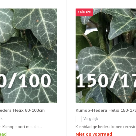
sale 6%
edera Helix 80-100cm
Klimop-Hedera Helix 150-17
jk
Vergelijk
e Klimop soort met klei...
Kleinbladige hedera kopen rechstre
aad
Niet op voorraad